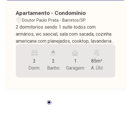
Apartamento - Condomínio
Doutor Paulo Prata - Barretos/SP
2 dormitorios sendo 1 suite todos com
armários, wc saocial, sala com sacada, cozinha
americana com planejados, cooktop, lavanderia,
piso porcelanato, 1 vaga na garagem.
Condomínio com elevador, portaria, portão
2
2
1
85m²
eletrônico, espaço gourmet.
Dorm.
Banho
Garagem
A. Útil