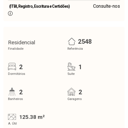
Consulte-nos
(ITBI, Registro, Escritura e Certidões)
2548
Residencial
Finalidade
Referência
2
1
Dormitórios
Suite
2
2
Banheiros
Garagens
125.38 m²
A. Útil