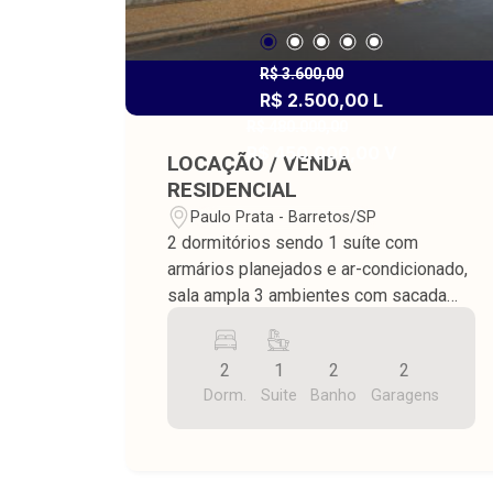
R$ 3.600,00
R$ 2.500,00 L
R$ 480.000,00
R$ 450.000,00 V
LOCAÇÃO / VENDA
RESIDENCIAL
Paulo Prata - Barretos/SP
2 dormitórios sendo 1 suíte com
armários planejados e ar-condicionado,
sala ampla 3 ambientes com sacada
fechada e ar-condicionado, cozinha
americana com armários planejados,
2
1
2
2
lavanderia armários, piso porcelanato, 2
Dorm.
Suite
Banho
Garagens
vagas de garagem, área útil de 125,38
m². Prédio com portaria em horário
comercial, elevador e espaço de festa
com área gourmet.