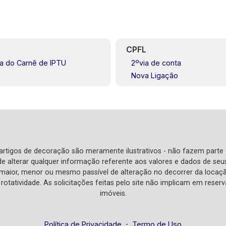
CPFL
ia do Carnê de IPTU
2ºvia de conta
Nova Ligação
e artigos de decoração são meramente ilustrativos - não fazem parte
o de alterar qualquer informação referente aos valores e dados de se
aior, menor ou mesmo passível de alteração no decorrer da locaç
à rotatividade. As solicitações feitas pelo site não implicam em rese
imóveis.
Política de Privacidade
-
Termo de Uso