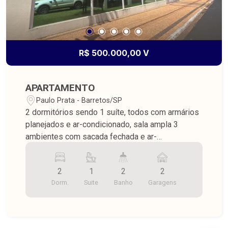
R$ 500.000,00 V
APARTAMENTO
Paulo Prata - Barretos/SP
2 dormitórios sendo 1 suíte, todos com armários
planejados e ar-condicionado, sala ampla 3
ambientes com sacada fechada e ar-
condicionado, cozinha americana com armários
planejados, lavanderia armários, piso porcelanato,
2
1
2
2
2 vagas de garagem, área útil de 125,38 m²,
Dorm.
Suite
Banho
Garagens
despensa externa na garagem. Prédio com
portaria em horário comercial, elevador e espaço
de festa com área gourmet.