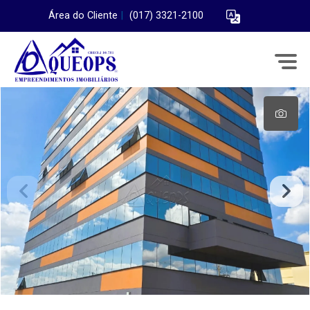
Área do Cliente
|
(017) 3321-2100