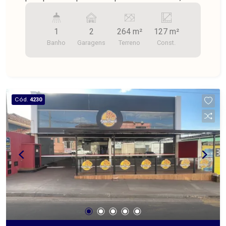
pátio e garagem para dois carros.
1
2
264 m²
127 m²
Banho
Garagens
Terreno
Const.
Cód.
4230