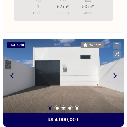
1
62 m²
53 m²
Banho
Terreno
Const.
Cód.
4018
Exclusivo
R$ 4.000,00 L