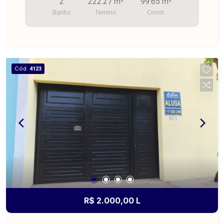
2
222.27 m²
99.65 m²
Banho
Terreno
Const.
Cód.
4123
R$ 2.000,00 L