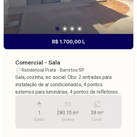
R$ 1.700,00 L
Comercial - Sala
Residencial Prata - Barretos/SP
Sala, cozinha, wc social. Obs: 2 entradas para
instalação de ar condicionados, 4 pontos
externos para luminárias, 4 pontos de refletores
com ascendimento automático, e 3m de pé
direito.
1
280.10 m²
38 m²
Banho
Terreno
Const.