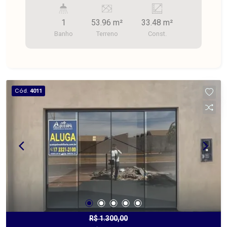
1
53.96 m²
33.48 m²
Banho
Terreno
Const.
Cód.
4011
R$ 1.300,00