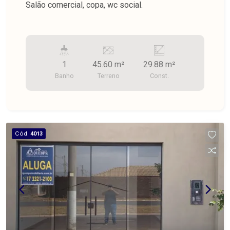
Salão comercial, copa, wc social.
1
45.60 m²
29.88 m²
Banho
Terreno
Const.
Cód.
4013