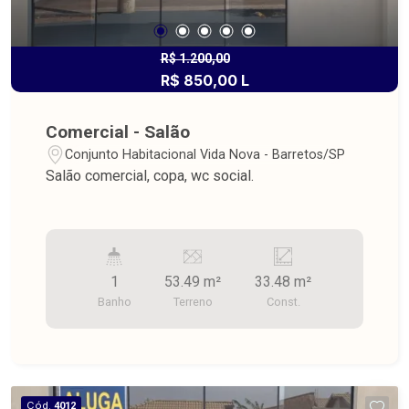
R$ 1.200,00
R$ 850,00 L
Comercial - Salão
Conjunto Habitacional Vida Nova - Barretos/SP
Salão comercial, copa, wc social.
1
53.49 m²
33.48 m²
Banho
Terreno
Const.
Cód.
4012