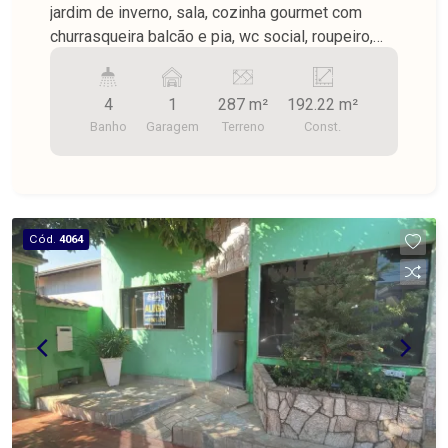
jardim de inverno, sala, cozinha gourmet com
churrasqueira balcão e pia, wc social, roupeiro,
área de serviço, área com piscina. Hall de entrada
para o consultório, lavabo, pisos em porcelanato,
4
1
287 m²
192.22 m²
teto de laje com gesso.
Banho
Garagem
Terreno
Const.
Cód.
4064