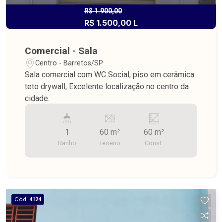
R$ 1.900,00
R$ 1.500,00 L
Comercial - Sala
Centro - Barretos/SP
Sala comercial com WC Social, piso em cerâmica
teto drywall; Excelente localização no centro da
cidade.
1
60 m²
60 m²
Banho
Terreno
Const.
Cód.
4124