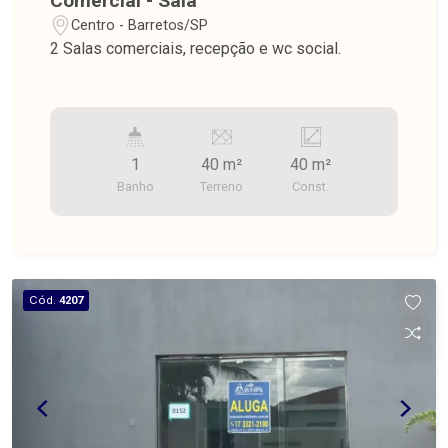
Comercial - Sala
Centro - Barretos/SP
2 Salas comerciais, recepção e wc social.
1
40 m²
40 m²
Banho
Terreno
Const.
Cód.
4207