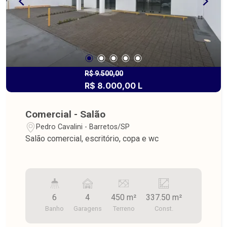
R$ 9.500,00
R$ 8.000,00 L
Comercial - Salão
Pedro Cavalini - Barretos/SP
Salão comercial, escritório, copa e wc
6
4
450 m²
337.50 m²
Banho
Garagens
Terreno
Const.