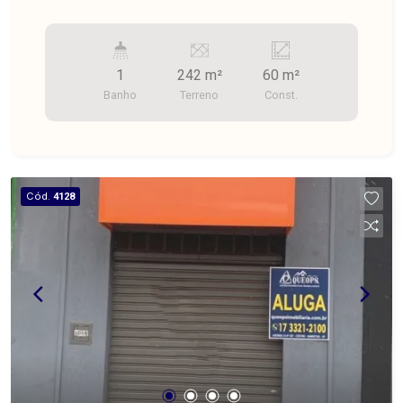
1
242 m²
60 m²
Banho
Terreno
Const.
Cód.
4128