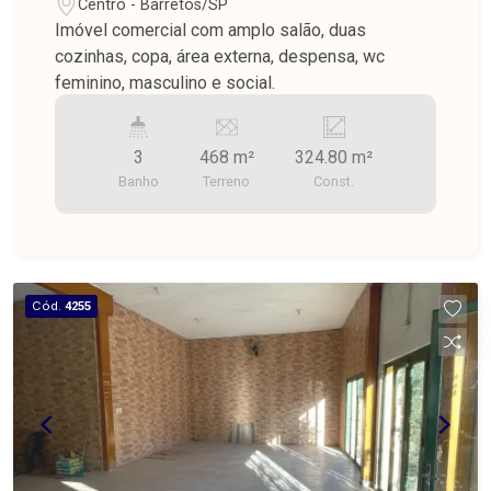
Centro - Barretos/SP
Imóvel comercial com amplo salão, duas
cozinhas, copa, área externa, despensa, wc
feminino, masculino e social.
3
468 m²
324.80 m²
Banho
Terreno
Const.
Cód.
4255