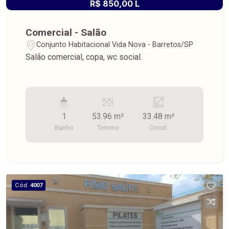
R$ 850,00 L
Comercial - Salão
Conjunto Habitacional Vida Nova - Barretos/SP
Salão comercial, copa, wc social.
1
53.96 m²
33.48 m²
Banho
Terreno
Const.
Cód.
4007