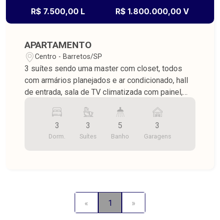
R$ 7.500,00 L
R$ 1.800.000,00 V
APARTAMENTO
Centro - Barretos/SP
3 suítes sendo uma master com closet, todos
com armários planejados e ar condicionado, hall
de entrada, sala de TV climatizada com painel,
lavabo, varanda gourmet climatizada com pia e
armários planejados, copa e cozinha climatizadas
3
3
5
3
e integradas com armários planejados, lavanderia
Dorm.
Suítes
Banho
Garagens
com planejados, w.c. para funcionário, despensa
com prateleiras, piso porcelanato, 3 vagas na
garagem, área útil 150,00 m².
«
1
»