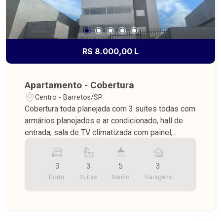
R$ 8.000,00 L
Apartamento - Cobertura
Centro - Barretos/SP
Cobertura toda planejada com 3 suítes todas com
armários planejados e ar condicionado, hall de
entrada, sala de TV climatizada com painel,
lavabo, varanda gourmet climatizada com pia e
armários planejados, copa e cozinha climatizadas
3
3
5
3
e integradas com armários planejados, lavanderia
Dorm.
Suítes
Banho
Garagens
com planejados, w.c. para funcionário, despensa
com prateleiras, piso porcelanato, 3 vagas na
garagem, área útil 150,00 m².