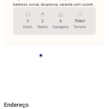
banheiro social, despensa, varanda com cozinha
externa e 2 despensas, apartamento externo,
garagem para 6 carros, quintal amplo com
3
2
6
794m²
piscina pequena de alvenaria, jardim, piso taco e
Dorm.
Banho
Garagens
Terreno
cerâmica, teto forro madeira e PVC. Terreno em
L medindo 22,00 x 26,59 = 585,00, e 11,00 x
19,00 = 209,00 m², totalizando 794,00 m² e área
construída 370,00 m².
Endereço