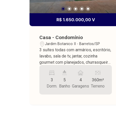
R$ 1.650.000,00 V
Casa - Condomínio
Jardim Botanico II - Barretos/SP
3 suítes todas com armários, escritório,
lavabo, sala de tv, jantar, cozinha
gourmet com planejados, churrasqueira,
área de lazer com piscina, wc externo,
lavanderia, despensa, piso porcelanato,
3
5
4
360m²
teto laje, energia fotovoltaica,
Dorm.
Banho
Garagens
Terreno
ambientes com armários planejados,
terreno medindo 360,00 m² e
construção medindo 215,00 m².