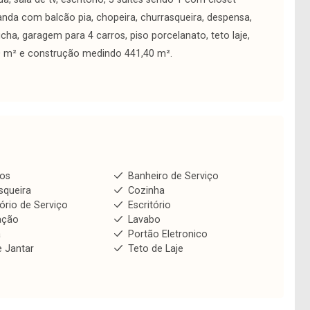
anda com balcão pia, chopeira, churrasqueira, despensa,
ucha, garagem para 4 carros, piso porcelanato, teto laje,
00 m² e construção medindo 441,40 m².
ios
Banheiro de Serviço
squeira
Cozinha
ório de Serviço
Escritório
ação
Lavabo
a
Portão Eletronico
e Jantar
Teto de Laje