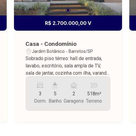
R$ 2.700.000,00 V
Casa - Condomínio
Jardim Botânico - Barretos/SP
Sobrado piso térreo: hall de entrada,
lavabo, escritório, sala ampla de TV,
sala de jantar, cozinha com ilha, varanda
gourmet com churrasqueira, piscina em
vinil, banheiro externo, lavanderia
3
5
2
518m²
coberta, despensa, quintal gramado,
Dorm.
Banho
Garagens
Terreno
jardim frontal, piso superior: 3 suítes
sendo 1 suíte master com closet, piso
porcelanato, teto de laje, garagem
coberta para 2 carros e 1 moto, área do
terreno 518,25 m² sendo 359,56 m².