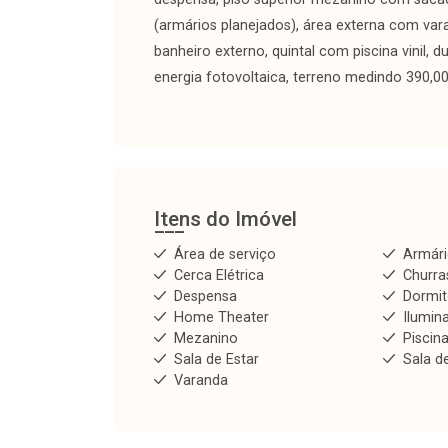
(armários planejados), área externa com var
banheiro externo, quintal com piscina vinil, d
energia fotovoltaica, terreno medindo 390,
Itens do Imóvel
Área de serviço
Armár
Cerca Elétrica
Churra
Despensa
Dormit
Home Theater
Ilumin
Mezanino
Piscin
Sala de Estar
Sala d
Varanda