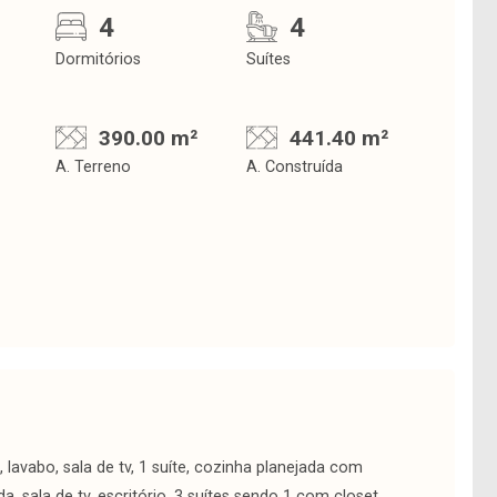
4
4
Dormitórios
Suítes
390.00 m²
441.40 m²
A. Terreno
A. Construída
 lavabo, sala de tv, 1 suíte, cozinha planejada com
 sala de tv, escritório, 3 suítes sendo 1 com closet