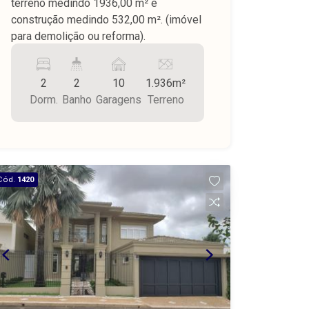
terreno medindo 1936,00 m² e
construção medindo 532,00 m². (imóvel
para demolição ou reforma).
2
2
10
1.936m²
Dorm.
Banho
Garagens
Terreno
Cód.
1420