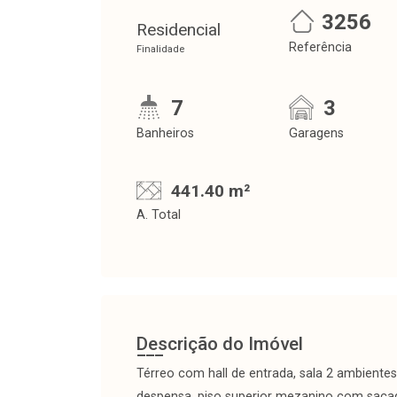
3256
Residencial
Referência
Finalidade
7
3
Banheiros
Garagens
441.40 m²
A. Total
Descrição do Imóvel
Térreo com hall de entrada, sala 2 ambientes,
despensa, piso superior mezanino com sacada,