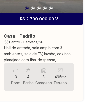
R$ 2.700.000,00 V
Casa - Padrão
Centro - Barretos/SP
Hall de entrada, sala ampla com 3
ambientes, sala de TV, lavabo, cozinha
planejada com ilha, despensa,
lavanderia planejada com banheiro,
elevador, escada com arquitetura
3
4
3
495m²
moderna, mezanino amplo com sacada,
Dorm.
Banho
Garagens
Terreno
3 suítes todas com sacadas, 2 armários
planejados, 1 com closet e banheiro
com hidromassagem, varanda ampla,
varanda gourmet, pia ampla com balcão
refrigerado, churrasqueira, despensa,