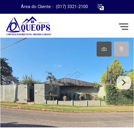
Área do Cliente
|
(017) 3321-2100