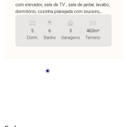
com elevador, sala de TV , sala de jantar, lavabo,
dormitório, cozinha planejada com louceiro,
lavanderia coberta, Piso superior: mezanino, 4
dormitórios sendo 2 suites com closet (1 suíte
5
6
3
463m²
com terraço, 1 dormitório com closet), banheiro
Dorm.
Banho
Garagens
Terreno
social, varanda gourmet com balcão,
churrasqueira e planejados, banheiro externo,
despensa externa, banheiro, piscina vinil
aquecida, ducha, piso porcelanato, teto laje,
garagem subsolo para 3 carros com despensa,
portão eletronico, energia fotovoltaica e
aquecedor solar, cerca eletrica, ar
condicionados, cameras de segurança, área do
terreno 463,00 m² sendo área construída 494,51
m².