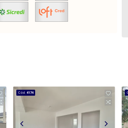
Cód.
4174