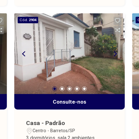
construída 200,00 m².
Cód.
2904
Consulte-nos
Casa - Padrão
Centro - Barretos/SP
3 dormitórios, sala 2 ambientes,