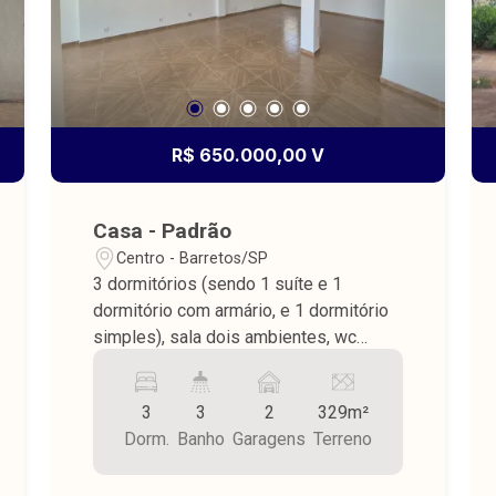
R$ 650.000,00 V
Casa - Padrão
Centro - Barretos/SP
3 dormitórios (sendo 1 suíte e 1
dormitório com armário, e 1 dormitório
simples), sala dois ambientes, wc
social, sala de jantar, cozinha, nos
fundos lavanderia fechada com 2
3
3
2
329m²
despensa e wc, piso frio, teto de laje,
Dorm.
Banho
Garagens
Terreno
jardinagem, entrada para 2 carros, área
do terreno 329,00 m² sendo área