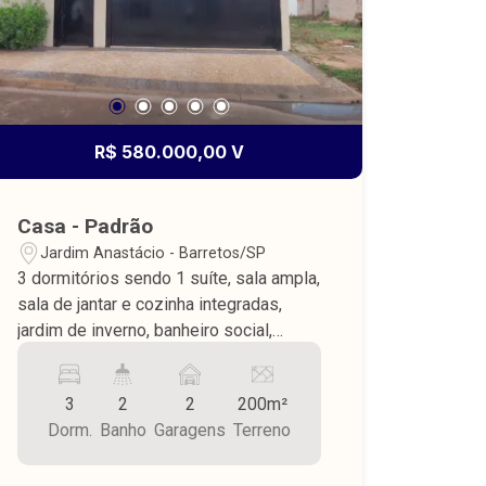
R$ 580.000,00 V
Casa - Padrão
Jardim Anastácio - Barretos/SP
3 dormitórios sendo 1 suíte, sala ampla,
sala de jantar e cozinha integradas,
jardim de inverno, banheiro social,
varanda com lavanderia fechada, pia
com armários e churrasqueira, piso
3
2
2
200m²
porcelanato, teto de laje, garagem para
Dorm.
Banho
Garagens
Terreno
2 carros, concertina, interfone, área do
terreno 200,00 m² sendo área