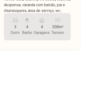
despensa, varanda com balcão, pia e
churrasqueira, área de serviço, wc
externo, piscina, ducha, Piso superior: 3
dormitórios sendo 1 suíte, varanda, wc
3
4
4
200m²
social, piso frio, teto parte em laje parte
Dorm.
Banho
Garagens
Terreno
PVC, garagem para 4 carros, área do
terreno 200,00 m² sendo área
construída 224,23 m².