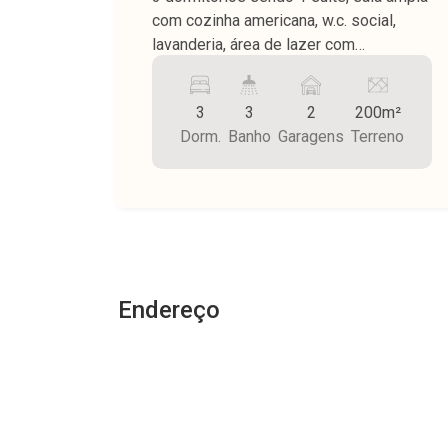
com cozinha americana, w.c. social,
lavanderia, área de lazer com
churrasqueira, pia, w.c. externo, quintal
com grama, garagem para 2 carros, piso
3
3
2
200m²
frio, teto de laje, área do terreno 200,00
Dorm.
Banho
Garagens
Terreno
m² sendo área construída 130,00 m².
Endereço