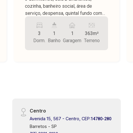
cozinha, banheiro social, área de
serviço, despensa, quintal fundo com
jardim e ducha, jardim na frente, piso
sintético e frio, teto stuque, garagem
3
1
1
363m²
para 1 carro sem cobertura. Área do
Dorm.
Banho
Garagem
Terreno
terreno 363,00 m² sendo área
construída 147,00 m².
Centro
Avenida 15, 567 - Centro, CEP:
14780-280
Barretos - SP