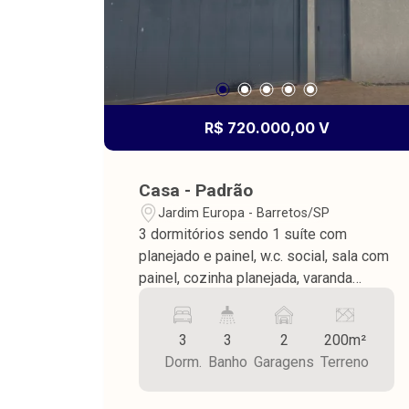
R$ 720.000,00 V
Casa - Padrão
Jardim Europa - Barretos/SP
3 dormitórios sendo 1 suíte com
planejado e painel, w.c. social, sala com
painel, cozinha planejada, varanda
gourmet, piscina aquecida, w.c. externo,
lavanderia, piso porcelanato, teto de
3
3
2
200m²
laje, área do terreno 200,00 m² sendo
Dorm.
Banho
Garagens
Terreno
área construída 147,06 m².