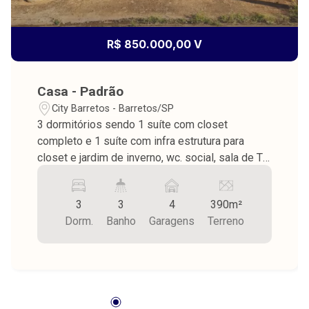
R$ 850.000,00 V
Casa - Padrão
City Barretos - Barretos/SP
3 dormitórios sendo 1 suíte com closet
completo e 1 suíte com infra estrutura para
closet e jardim de inverno, wc. social, sala de TV,
sala de jantar, cozinha planejada com cooktop,
lavanderia, varanda com balcão, pia com
3
3
4
390m²
armários, churrasqueira, piscina com cascata, wc
Dorm.
Banho
Garagens
Terreno
externo, despensa, quintal todo em cerâmica,
garagem para vários carros sendo 2 cobertos,
piso frio, teto de laje, concertina, área do terreno
390,00 m² sendo área construída 255,90 m²