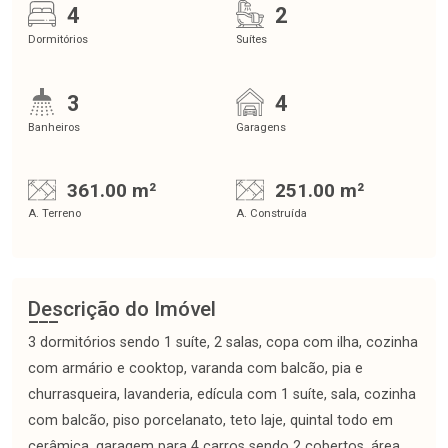
4
2
Dormitórios
Suítes
3
4
Banheiros
Garagens
361.00 m²
251.00 m²
A. Terreno
A. Construída
Descrição do Imóvel
3 dormitórios sendo 1 suíte, 2 salas, copa com ilha, cozinha
com armário e cooktop, varanda com balcão, pia e
churrasqueira, lavanderia, edícula com 1 suíte, sala, cozinha
com balcão, piso porcelanato, teto laje, quintal todo em
cerâmica, garagem para 4 carros sendo 2 cobertos, área