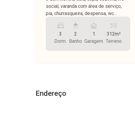
social, varanda com área de serviço,
pia, churrasqueira, despensa, wc
externo, quintal terra nos fundos, piso
frio e taco, forro madeira, garagem 1
3
2
1
312m²
carro, terreno medindo 312,00 m² e
Dorm.
Banho
Garagem
Terreno
construção medindo 173,00 m².
Endereço