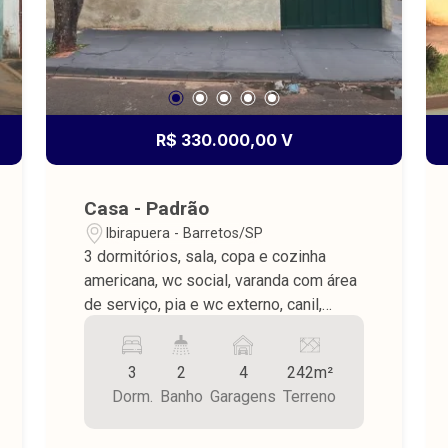
R$ 330.000,00 V
Casa - Padrão
Ibirapuera - Barretos/SP
3 dormitórios, sala, copa e cozinha
americana, wc social, varanda com área
de serviço, pia e wc externo, canil,
garagem para 4 carros, piso frio, teto
laje, terreno medindo 242,00 m² e
3
2
4
242m²
construção medindo 177,78 m².
Dorm.
Banho
Garagens
Terreno