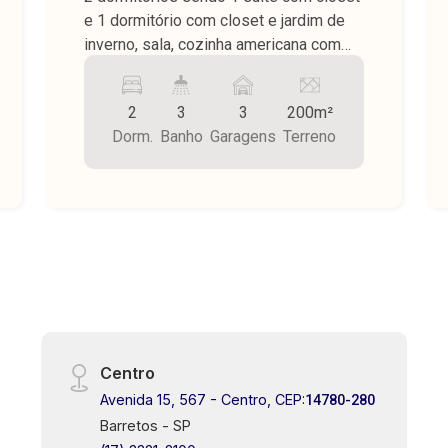
e 1 dormitório com closet e jardim de
inverno, sala, cozinha americana com
armários, wc social, varanda gourmet
com ilha e cooktop, armários,
2
3
3
200m²
churrasqueira, lavanderia com
Dorm.
Banho
Garagens
Terreno
despensa fechada, wc externo, quintal
todo cimentado, entrada para 3 carros,
piso porcelanato e teto de laje, área do
terreno 200,00 m².
Centro
Avenida 15, 567 - Centro, CEP:
14780-280
Barretos - SP