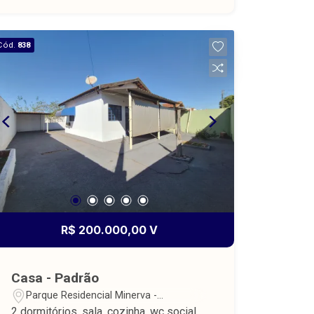
(falta 140 parcelas de R$ 793,00
mensal reajustada pelo IGPM. Opção 2:
R$ 240.000,00 ( Quitada )
Cód.
838
R$ 200.000,00 V
Casa - Padrão
Parque Residencial Minerva -
Barretos/SP
2 dormitórios, sala, cozinha, wc social,