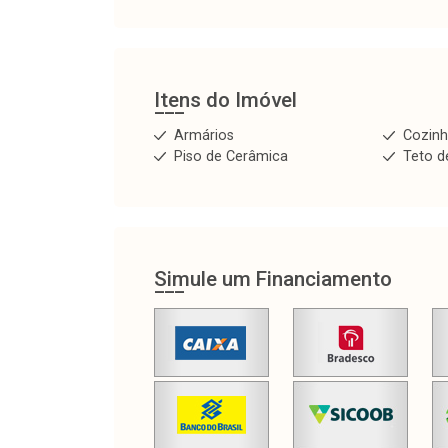
Itens do Imóvel
Armários
Cozin
Piso de Cerâmica
Teto d
Simule um Financiamento