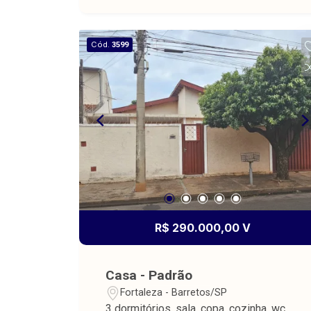
Cód.
3599
R$ 290.000,00 V
Casa - Padrão
Fortaleza - Barretos/SP
3 dormitórios, sala, copa, cozinha, wc