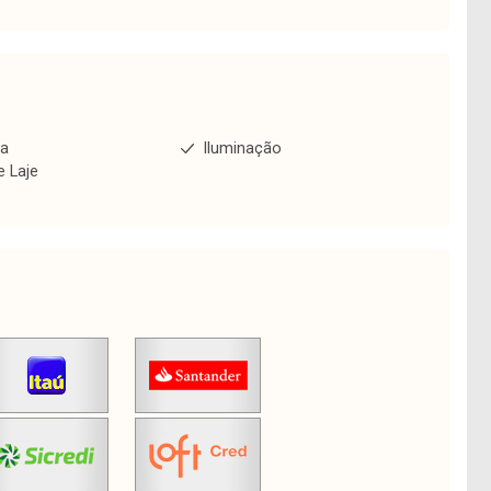
ha
Iluminação
e Laje