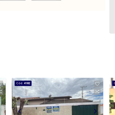
Cód.
4182