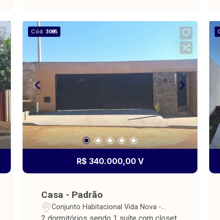
Cód.
3085
R$ 340.000,00 V
Casa - Padrão
Conjunto Habitacional Vida Nova -
Barretos/SP
2 dormitórios sendo 1 suíte com closet