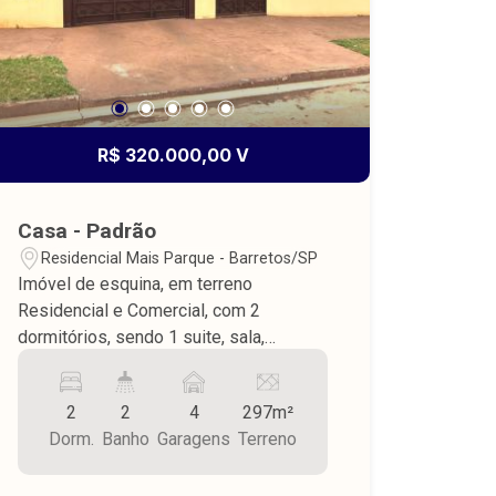
R$ 320.000,00 V
Casa - Padrão
Residencial Mais Parque - Barretos/SP
Imóvel de esquina, em terreno
Residencial e Comercial, com 2
dormitórios, sendo 1 suite, sala,
cozinha, banheiro social, despensa,
ampla varanda com área de serviço,
2
2
4
297m²
garagem para 4 carros, quintal, piso de
Dorm.
Banho
Garagens
Terreno
cerâmica, teto de laje. Proposta 1: R$
165.000,00 + transferência da divida