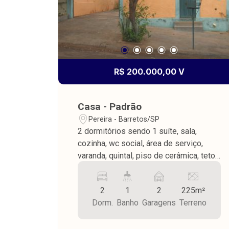
R$ 200.000,00 V
Casa - Padrão
Pereira - Barretos/SP
2 dormitórios sendo 1 suíte, sala,
cozinha, wc social, área de serviço,
varanda, quintal, piso de cerâmica, teto
de laje e madeira, garagem para 2
carros, terreno medindo 223,00 m² e
2
1
2
225m²
construção medindo 100,00 m².
Dorm.
Banho
Garagens
Terreno