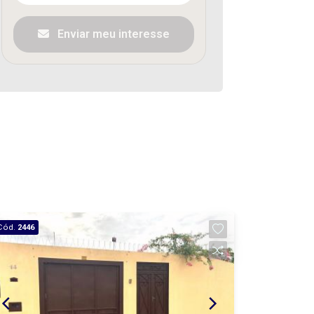
Enviar meu interesse
Cód.
2446