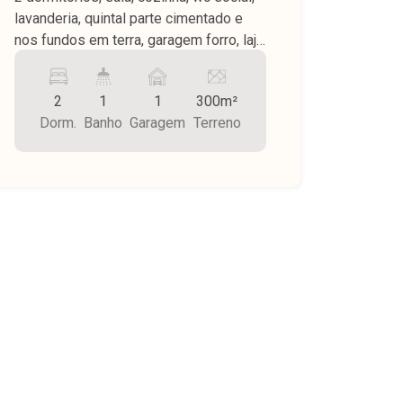
lavanderia, quintal parte cimentado e
nos fundos em terra, garagem forro, laje
e parte madeira, piso cerâmica.
2
1
1
300m²
Dorm.
Banho
Garagem
Terreno