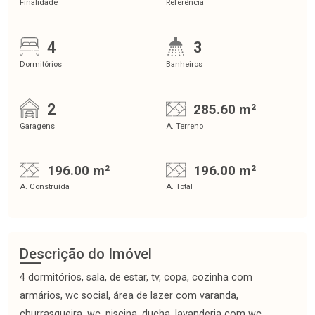
Finalidade
Referência
4
3
Dormitórios
Banheiros
2
285.60 m²
Garagens
A. Terreno
196.00 m²
196.00 m²
A. Construída
A. Total
Descrição do Imóvel
4 dormitórios, sala, de estar, tv, copa, cozinha com
armários, wc social, área de lazer com varanda,
churrasqueira, wc, piscina, ducha, lavanderia com wc