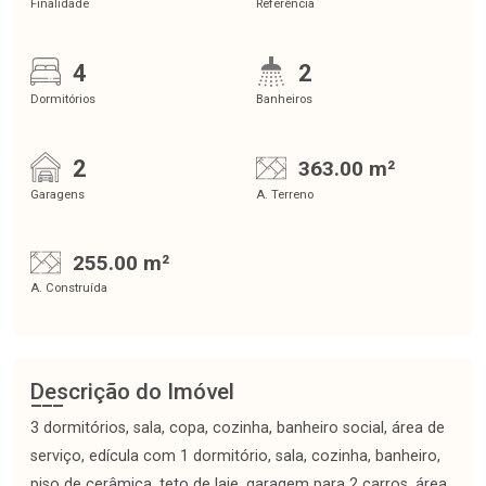
Finalidade
Referência
4
2
Dormitórios
Banheiros
2
363.00 m²
Garagens
A. Terreno
255.00 m²
A. Construída
Descrição do Imóvel
3 dormitórios, sala, copa, cozinha, banheiro social, área de
serviço, edícula com 1 dormitório, sala, cozinha, banheiro,
piso de cerâmica, teto de laje, garagem para 2 carros, área