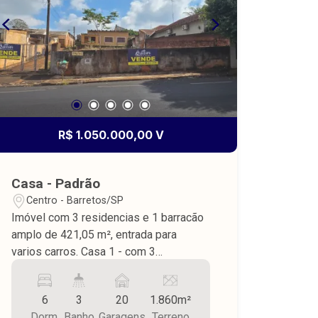
R$ 1.050.000,00 V
Casa - Padrão
Centro - Barretos/SP
Imóvel com 3 residencias e 1 barracão
amplo de 421,05 m², entrada para
varios carros. Casa 1 - com 3
dormitórios, sala, cozinha, wc social,
área de serviço, piso cerâmica, teto laje.
6
3
20
1.860m²
Casa 2 - com 2 dormitórios, sala,
Dorm.
Banho
Garagens
Terreno