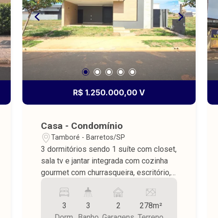
R$ 1.250.000,00 V
Casa - Condomínio
Tamboré - Barretos/SP
3 dormitórios sendo 1 suíte com closet,
sala tv e jantar integrada com cozinha
gourmet com churrasqueira, escritório,
wc social, lavanderia fechada, área
lazer com piscina, ducha e wc externo,
3
3
2
278m²
piso porcelanato, teto laje, terreno
Dorm.
Banho
Garagens
Terreno