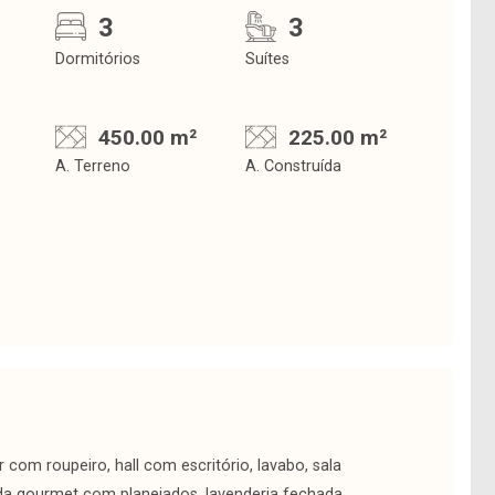
3
3
Dormitórios
Suítes
450.00 m²
225.00 m²
A. Terreno
A. Construída
 com roupeiro, hall com escritório, lavabo, sala
da gourmet com planejados, lavenderia fechada,