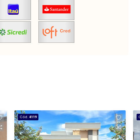
Cód.
4119