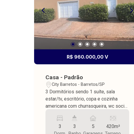
R$ 960.000,00 V
Casa - Padrão
City Barretos - Barretos/SP
3 Dormitórios sendo 1 suíte, sala
estar/tv, escritório, copa e cozinha
americana com churrasqueira, wc social,
área de serviço, despensa, área de
lazer com piscina e wc externo, piso
3
3
5
420m²
cerâmica, teto laje, área terreno 419,50
Dorm.
Banho
Garagens
Terreno