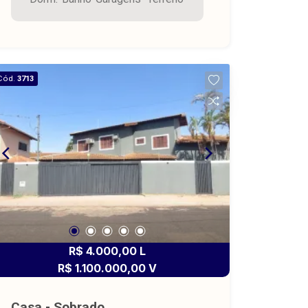
cozinha, wc social, piso cerâmica Casa
3 - com 1 dormitório, sala, cozinha, wc
social, piso cerâmica.
Cód.
3713
R$ 4.000,00 L
R$ 1.100.000,00 V
Casa - Sobrado