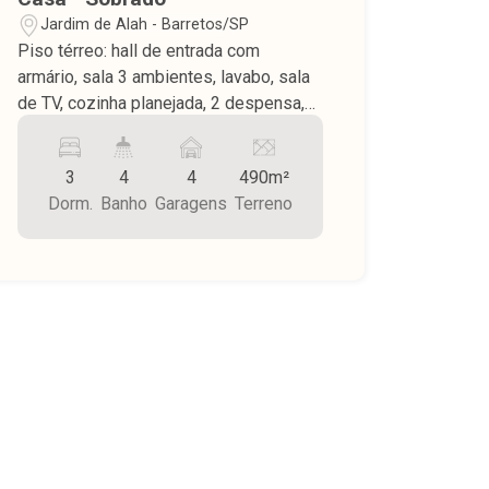
Jardim de Alah - Barretos/SP
Piso térreo: hall de entrada com
armário, sala 3 ambientes, lavabo, sala
de TV, cozinha planejada, 2 despensa,
banheiro, ampla varanda, área de
serviço, lavanderia fechada, Piso
3
4
4
490m²
superior: 3 dormitórios sendo 1 suíte
Dorm.
Banho
Garagens
Terreno
com closet, todos com armário,
escritório, banheiro social, piso frio e
assoalho, teto laje, garagem para 4
carros sendo 2 cobertos, jardim frontal,
cerca eletrica, portão eletrônico, área do
terreno 490,00 m² sendo 328,40 m².