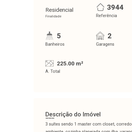
3944
Residencial
Referência
Finalidade
5
2
Banheiros
Garagens
225.00 m²
A. Total
Descrição do Imóvel
3 suítes sendo 1 master com closet, corredor
ambiente, cozinha planejada com ilha, varan