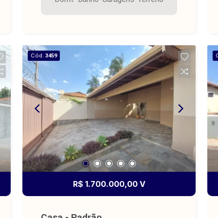
medindo 278,25 m² e área construída
de 170,70 m².
Cód.
3459
R$ 1.700.000,00 V
Casa - Padrão