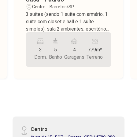
Centro - Barretos/SP
3 suítes (sendo 1 suíte com armário, 1
suíte com closet e hall e 1 suíte
simples), sala 2 ambientes, escritórios,
lavabo, sala estar, sala de jantar,
cozinha planejada, lavanderia coberta
3
5
4
779m²
com despensa, varanda, área de lazer
Dorm.
Banho
Garagens
Terreno
com balcão, pia e churrasqueira, piscina,
sala externa com banheiro externo,
despensa, sauna, jardim, piso frio, teto
de laje e lambril na área externa,
garagem para 4 carros, concertina,
interfone, portão eletronico. Área do
terreno 779,00 m² sendo área
construída 453,00 m².
Centro