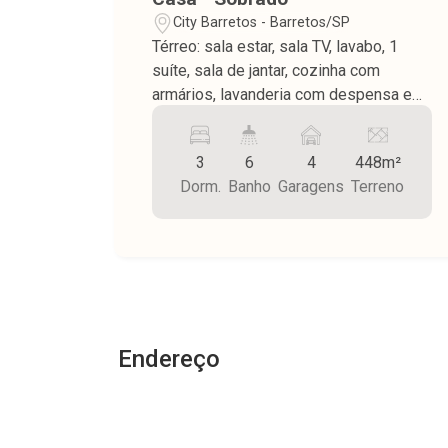
City Barretos - Barretos/SP
Térreo: sala estar, sala TV, lavabo, 1
suíte, sala de jantar, cozinha com
armários, lavanderia com despensa e
wc externo, varanda com pia, fogão a
lenha e churrasqueira, wc externo,
3
6
4
448m²
piscina, ducha, quintal todo em pedra,
Dorm.
Banho
Garagens
Terreno
jardim, Piso Superior: 2 suítes (sendo 1
suíte com armário e 1 suíte master com
closet e hidromassagem), piso frio,
teto de laje, garagem para 4 carros
sendo 2 cobertos, concertina e cerca
elétrica, portão eletrônico, área do
terreno 448,00 m² sendo área
Endereço
construída 282,29 m².