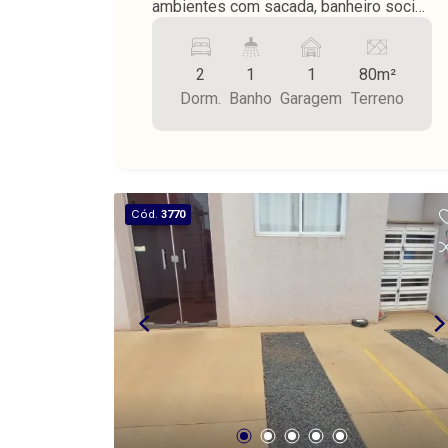
ambientes com sacada, banheiro social,
cozinha, lavanderia, piso cerâmica, 1
vaga de garagem, 74,58 m².
2
1
1
80m²
Dorm.
Banho
Garagem
Terreno
Cód.
3770