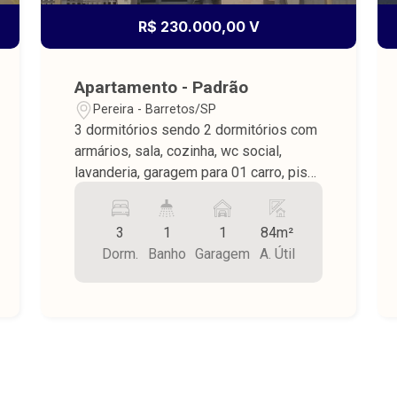
R$ 230.000,00 V
Apartamento - Padrão
Pereira - Barretos/SP
3 dormitórios sendo 2 dormitórios com
armários, sala, cozinha, wc social,
lavanderia, garagem para 01 carro, piso
de cerâmica, teto de laje, área do
terreno 58,25 m² e área construída
3
1
1
84m²
84,45 m², portão eletrônico, cerca
Dorm.
Banho
Garagem
A. Útil
elétrica.