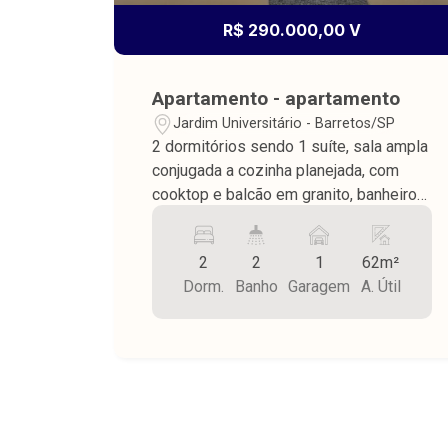
R$ 290.000,00 V
Apartamento - apartamento
Jardim Universitário - Barretos/SP
2 dormitórios sendo 1 suíte, sala ampla
conjugada a cozinha planejada, com
cooktop e balcão em granito, banheiro
social, despensa, lavanderia coberta,
varanda com churrasqueira, piso frio,
2
2
1
62m²
teto de laje, garagem para 1 carro, área
Dorm.
Banho
Garagem
A. Útil
útil 62,33 m².