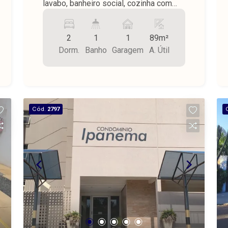
lavabo, banheiro social, cozinha com
armário, lavanderia, piso cerâmica, teto
de laje, garagem para 1 carro.
2
1
1
89m²
Dorm.
Banho
Garagem
A. Útil
Cód.
2797