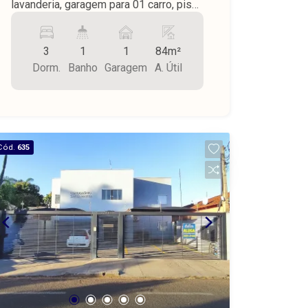
lavanderia, garagem para 01 carro, piso
de cerâmica, teto de laje, área do
terreno 58,25 m² e área construída
3
1
1
84m²
84,45 m², portão eletrônico, cerca
Dorm.
Banho
Garagem
A. Útil
elétrica.
Cód.
635