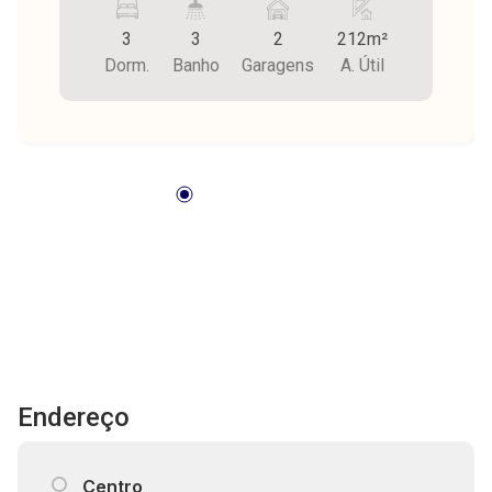
banheiro de serviço e garagem para 2 carros,
3
3
2
212m²
com área edificada de 328,00 m² sendo 212,00
Dorm.
Banho
Garagens
A. Útil
m² de área privativa e 116,00 m² de área comum
Endereço
Centro