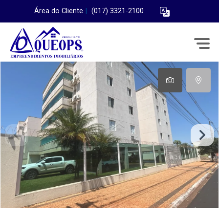
Área do Cliente
|
(017) 3321-2100