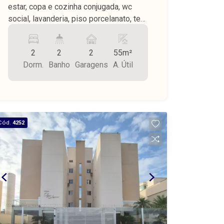
estar, copa e cozinha conjugada, wc
social, lavanderia, piso porcelanato, teto
laje, 2 vagas cobertas, móveis
planejados, A. útil privativa de 55,01 m²,
2
2
2
55m²
garagem 24,00 m², A. comum 21,59 m²,
Dorm.
Banho
Garagens
A. Útil
área total de 100,60 m². garagem
Cód.
4252