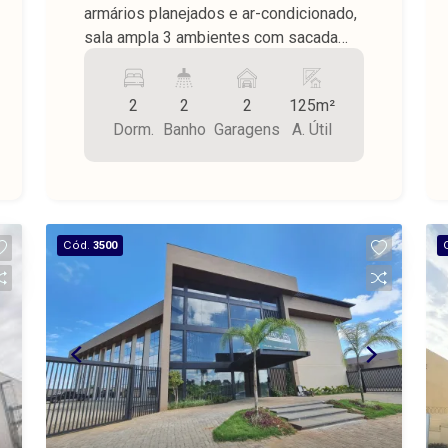
armários planejados e ar-condicionado,
sala ampla 3 ambientes com sacada
fechada e ar-condicionado, cozinha
americana com armários planejados,
2
2
2
125m²
lavanderia armários, piso porcelanato, 2
Dorm.
Banho
Garagens
A. Útil
vagas de garagem, área útil de 125,38
m², despensa externa na garagem.
Prédio com portaria em horário
comercial, elevador e espaço de festa
com área gourmet.
Cód.
3500