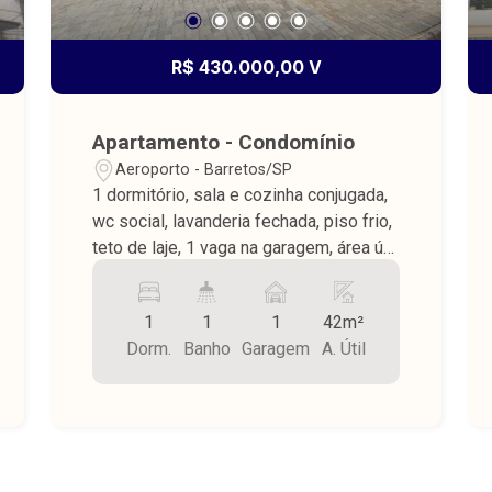
R$ 430.000,00 V
Apartamento - Condomínio
Aeroporto - Barretos/SP
1 dormitório, sala e cozinha conjugada,
wc social, lavanderia fechada, piso frio,
teto de laje, 1 vaga na garagem, área útil
42,00 m². (todo planejado) Condomínio
com portaria 8 horas, área de lazer,
1
1
1
42m²
piscina e academia.
Dorm.
Banho
Garagem
A. Útil