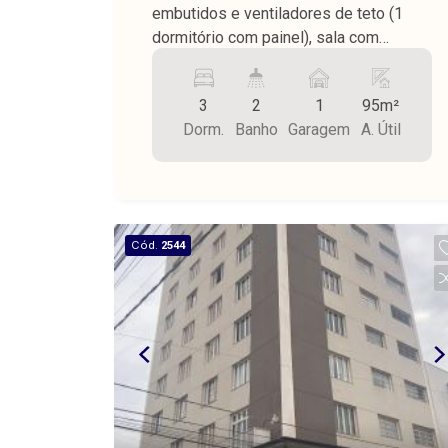
embutidos e ventiladores de teto (1
dormitório com painel), sala com
sacada, cozinha com planejados,
banheiro social, lavanderia com armário,
3
2
1
95m²
banheiro de serviço, piso revestimento,
Dorm.
Banho
Garagem
A. Útil
teto laje, 1 vaga na garagem para carro
e 1 para moto, área útil 95,00 m², área
de dependências 58,00 m². Condomínio
com portaria.
Cód.
2544