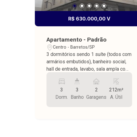
R$ 630.000,00 V
Apartamento - Padrão
Centro - Barretos/SP
3 dormitórios sendo 1 suíte (todos com
armários embutidos), banheiro social,
hall de entrada, lavabo, sala ampla com
3 ambientes, cozinha com armários,
lavanderia, despensa, banheiro de
3
3
2
212m²
serviço e garagem para 2 carros, com
Dorm.
Banho
Garagens
A. Útil
área edificada de 328,00 m² sendo
212,00 m² de área privativa e 116,00 m²
de área comum